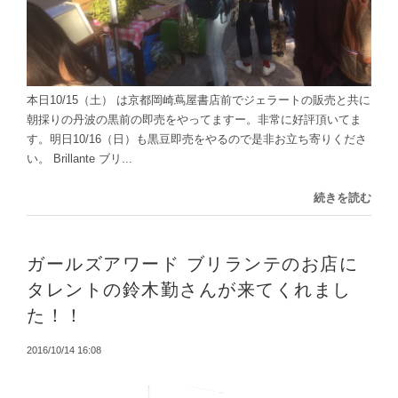
本日10/15（土） は京都岡崎蔦屋書店前でジェラートの販売と共に
朝採りの丹波の黒前の即売をやってますー。非常に好評頂いてま
す。明日10/16（日）も黒豆即売をやるので是非お立ち寄りくださ
い。 Brillante ブリ...
続きを読む
ガールズアワード ブリランテのお店に
タレントの鈴木勤さんが来てくれまし
た！！
2016/10/14 16:08