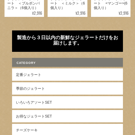
ート ＜ブルボンバ
ート ＜ミルク＞（6
ート <マンゴー>(6
ニラ＞（6個入り）
個入り）
個入り）
¥2,916
¥2,916
¥2,916
製造から３日以内の新鮮なジェラートだけをお
届けします。
CATEGORY
定番ジェラート
季節のジェラート
いろいろアソートSET
お得なジェラートSET
チーズケーキ